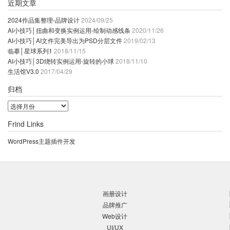
近期文章
2024作品集整理-品牌设计
2024/09/25
AI小技巧│扭曲和变换实例运用-绘制动感线条
2020/11/26
AI小技巧│AI文件完美导出为PSD分层文件
2019/02/13
临摹│星球系列1
2018/11/15
AI小技巧│3D绕转实例运用-旋转的小球
2018/11/10
生活馆V3.0
2017/04/29
归档
归
档
Frind Links
WordPress主题插件开发
画册设计
品牌推广
Web设计
UI/UX