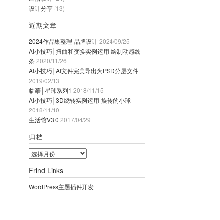
设计分享
(13)
近期文章
2024作品集整理-品牌设计
2024/09/25
AI小技巧│扭曲和变换实例运用-绘制动感线
条
2020/11/26
AI小技巧│AI文件完美导出为PSD分层文件
2019/02/13
临摹│星球系列1
2018/11/15
AI小技巧│3D绕转实例运用-旋转的小球
2018/11/10
生活馆V3.0
2017/04/29
归档
归
档
Frind Links
WordPress主题插件开发