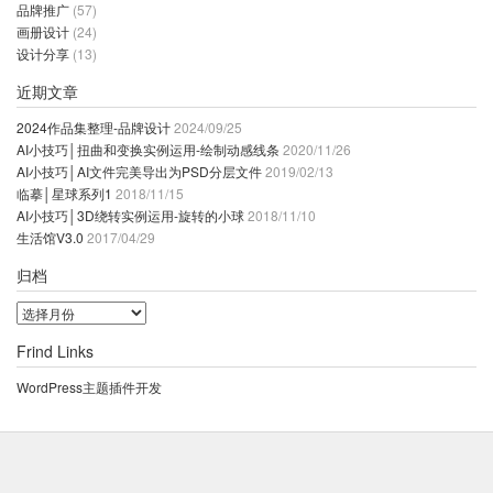
品牌推广
(57)
画册设计
(24)
设计分享
(13)
近期文章
2024作品集整理-品牌设计
2024/09/25
AI小技巧│扭曲和变换实例运用-绘制动感线条
2020/11/26
AI小技巧│AI文件完美导出为PSD分层文件
2019/02/13
临摹│星球系列1
2018/11/15
AI小技巧│3D绕转实例运用-旋转的小球
2018/11/10
生活馆V3.0
2017/04/29
归档
归
档
Frind Links
WordPress主题插件开发