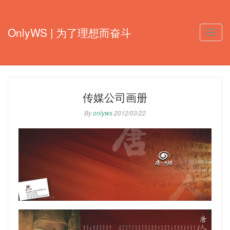
OnlyWS | 为了理想而奋斗
Toggle
naviga
传媒公司画册
By
onlyws
2012/03/22