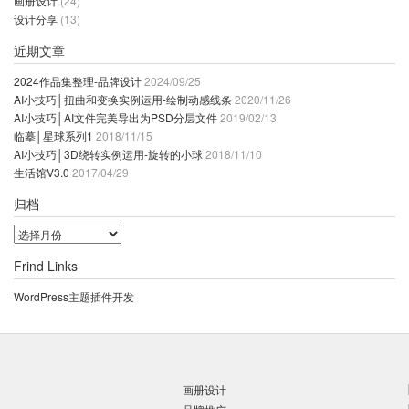
画册设计
(24)
设计分享
(13)
近期文章
2024作品集整理-品牌设计
2024/09/25
AI小技巧│扭曲和变换实例运用-绘制动感线条
2020/11/26
AI小技巧│AI文件完美导出为PSD分层文件
2019/02/13
临摹│星球系列1
2018/11/15
AI小技巧│3D绕转实例运用-旋转的小球
2018/11/10
生活馆V3.0
2017/04/29
归档
归
档
Frind Links
WordPress主题插件开发
画册设计