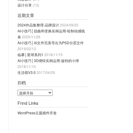
设计分享
(13)
近期文章
2024作品集整理-品牌设计
2024/09/25
AI小技巧│扭曲和变换实例运用-绘制动感线
条
2020/11/26
AI小技巧│AI文件完美导出为PSD分层文件
2019/02/13
临摹│星球系列1
2018/11/15
AI小技巧│3D绕转实例运用-旋转的小球
2018/11/10
生活馆V3.0
2017/04/29
归档
归
档
Frind Links
WordPress主题插件开发