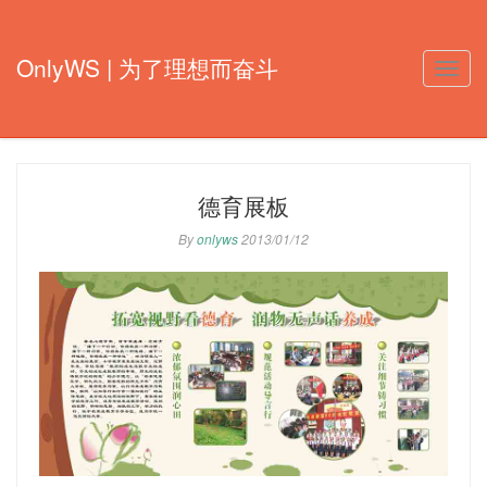
OnlyWS | 为了理想而奋斗
Toggle
naviga
德育展板
By
onlyws
2013/01/12