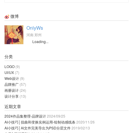
微博
OnlyWs
河南 郑州
Loading...
分类
LOGO
(9)
UI/UX
(7)
Web设计
(9)
品牌推广
(57)
画册设计
(24)
设计分享
(13)
近期文章
2024作品集整理-品牌设计
2024/09/25
AI小技巧│扭曲和变换实例运用-绘制动感线条
2020/11/26
AI小技巧│AI文件完美导出为PSD分层文件
2019/02/13