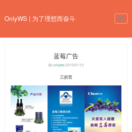
OnlyWS | 为了理想而奋斗
Toggle
naviga
蓝莓广告
By
onlyws
2013/01/12
三折页