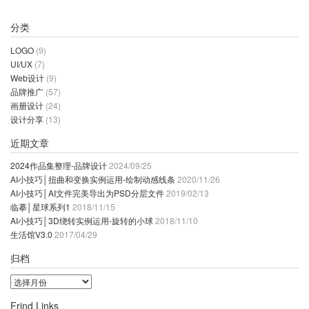
分类
LOGO
(9)
UI/UX
(7)
Web设计
(9)
品牌推广
(57)
画册设计
(24)
设计分享
(13)
近期文章
2024作品集整理-品牌设计
2024/09/25
AI小技巧│扭曲和变换实例运用-绘制动感线条
2020/11/26
AI小技巧│AI文件完美导出为PSD分层文件
2019/02/13
临摹│星球系列1
2018/11/15
AI小技巧│3D绕转实例运用-旋转的小球
2018/11/10
生活馆V3.0
2017/04/29
归档
归
档
Frind Links