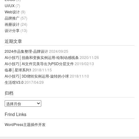
UI/UX
(7)
Web设计
(9)
品牌推广
(57)
画册设计
(24)
设计分享
(13)
近期文章
2024作品集整理-品牌设计
2024/09/25
AI小技巧│扭曲和变换实例运用-绘制动感线条
2020/11/26
AI小技巧│AI文件完美导出为PSD分层文件
2019/02/13
临摹│星球系列1
2018/11/15
AI小技巧│3D绕转实例运用-旋转的小球
2018/11/10
生活馆V3.0
2017/04/29
归档
归
档
Frind Links
WordPress主题插件开发