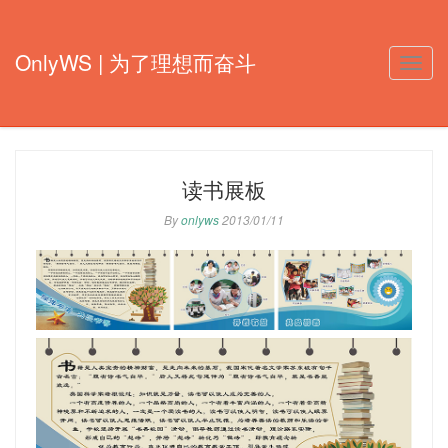
OnlyWS | 为了理想而奋斗
Toggle
naviga
读书展板
By
onlyws
2013/01/11