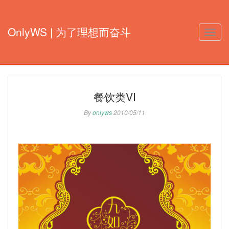
OnlyWS | 为了理想而奋斗
Toggle
naviga
餐饮类VI
By
onlyws
2010/05/11