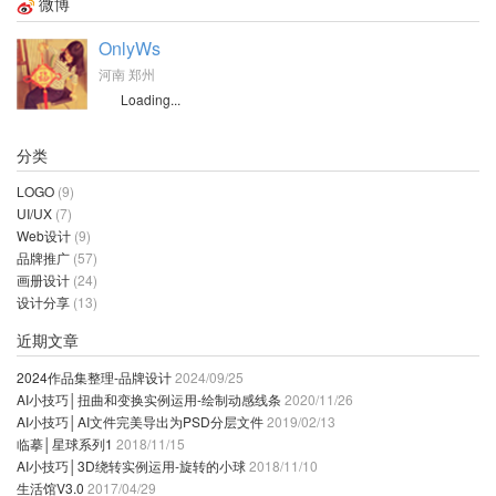
微博
OnlyWs
河南 郑州
Loading...
分类
LOGO
(9)
UI/UX
(7)
Web设计
(9)
品牌推广
(57)
画册设计
(24)
设计分享
(13)
近期文章
2024作品集整理-品牌设计
2024/09/25
AI小技巧│扭曲和变换实例运用-绘制动感线条
2020/11/26
AI小技巧│AI文件完美导出为PSD分层文件
2019/02/13
临摹│星球系列1
2018/11/15
AI小技巧│3D绕转实例运用-旋转的小球
2018/11/10
生活馆V3.0
2017/04/29