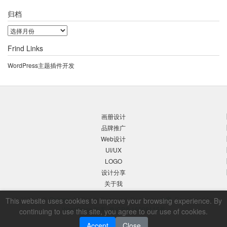
归档
归
档
Frind Links
WordPress主题插件开发
画册设计
品牌推广
Web设计
UI/UX
LOGO
设计分享
关于我
© 2026 小爽
Onlyws
, All Rights Reserved. Design by
小爽
, Developed by
This website uses cookies to improve your browsing experience. By
WordPress 智库
.
豫ICP备16008115号
continuing to use this site, you agree to our use of cookies.
Accept
Close