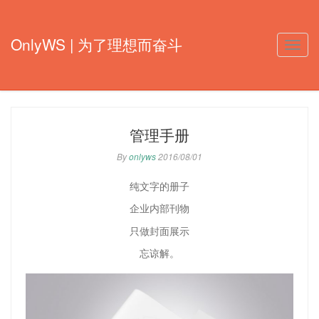
OnlyWS | 为了理想而奋斗
Toggle
naviga
管理手册
By
onlyws
2016/08/01
纯文字的册子
企业内部刊物
只做封面展示
忘谅解。