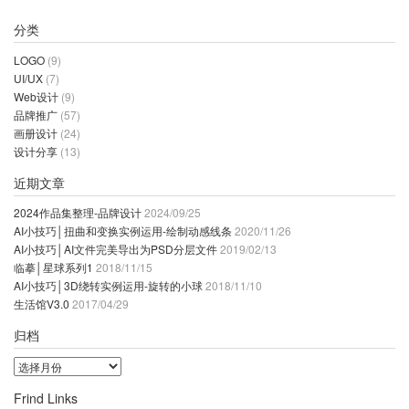
分类
LOGO
(9)
UI/UX
(7)
Web设计
(9)
品牌推广
(57)
画册设计
(24)
设计分享
(13)
近期文章
2024作品集整理-品牌设计
2024/09/25
AI小技巧│扭曲和变换实例运用-绘制动感线条
2020/11/26
AI小技巧│AI文件完美导出为PSD分层文件
2019/02/13
临摹│星球系列1
2018/11/15
AI小技巧│3D绕转实例运用-旋转的小球
2018/11/10
生活馆V3.0
2017/04/29
归档
归
档
Frind Links